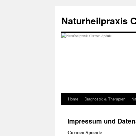
Zum
Inhalt
Naturheilpraxis
springen
Home
Diagnostik & Therapien
Na
Impressum und Daten
Carmen Spoenle