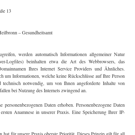
aße 13
Heilbronn – Gesundheitsamt
greifen, werden automatisch Informationen allgemeiner Natur
rver-Logfiles) beinhalten etwa die Art des Webbrowsers, das
Domainnamen Ihres Internet Service Providers und Ähnliches.
lich um Informationen, welche keine Rückschlüsse auf Ihre Person
nd technisch notwendig, um von Ihnen angeforderte Inhalte von
fallen bei Nutzung des Internets zwingend an.
ne personenbezogenen Daten erhoben. Personenbezogene Daten
r ersten Anamnese in unserer Praxis. Eine Speicherung Ihrer IP-
hat für unsere Praxis oberste Priorität. Dieses Prinzip gilt für all